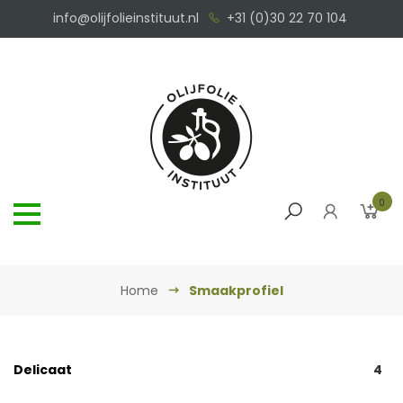
info@olijfolieinstituut.nl
+31 (0)30 22 70 104
0
Home
Smaakprofiel
Delicaat
4