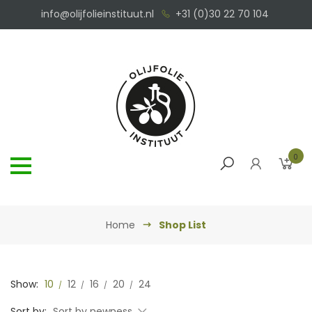
info@olijfolieinstituut.nl
+31 (0)30 22 70 104
0
Home
Shop List
Show:
10
12
16
20
24
Sort by:
Sort by newness