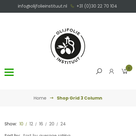
info@olijfolieinstituut.nl
+31 (0)30 22 70 104
0
Home
Shop Grid 3 Column
Show:
10
12
16
20
24
Sort by:
Sort by average rating