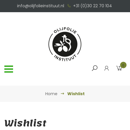
info@olijfolieinstituut.nl
+31 (0)30 22 70 104
0
Home
Wishlist
Wishlist