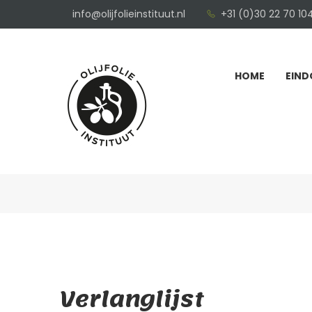
info@olijfolieinstituut.nl
+31 (0)30 22 70 10
HOME
EIND
Verlanglijst