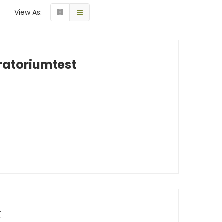
View As:
ratoriumtest
k