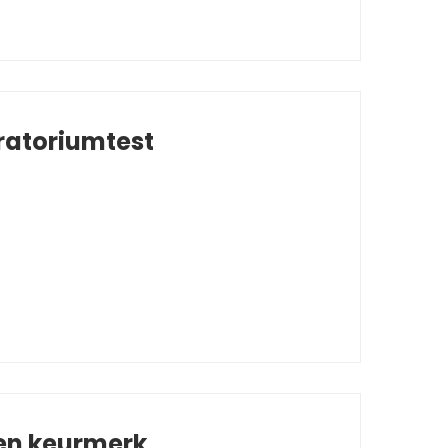
ratoriumtest
 en keurmerk