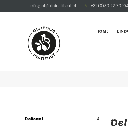
info@olijfolieinstituut.nl
+31 (0)30 22 70 10
HOME
EIND
Del
Delicaat
4