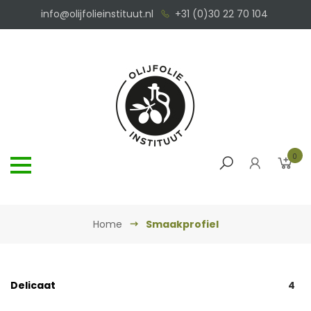
info@olijfolieinstituut.nl
+31 (0)30 22 70 104
0
Home
Smaakprofiel
Delicaat
4