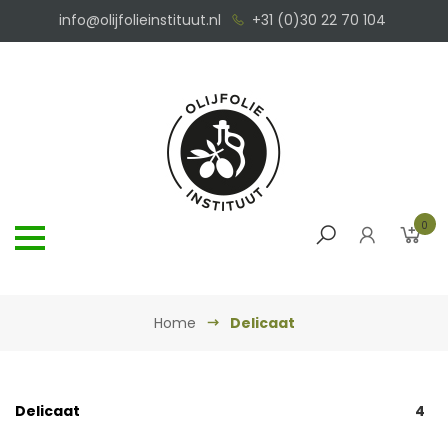
info@olijfolieinstituut.nl
+31 (0)30 22 70 104
0
Home
Delicaat
Delicaat
4