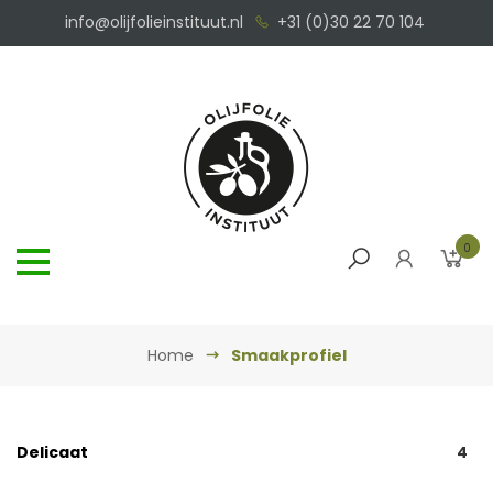
info@olijfolieinstituut.nl
+31 (0)30 22 70 104
0
Home
Smaakprofiel
Delicaat
4