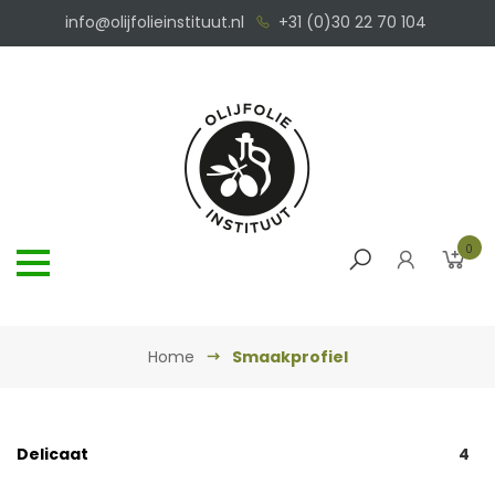
info@olijfolieinstituut.nl
+31 (0)30 22 70 104
0
Home
Smaakprofiel
Delicaat
4