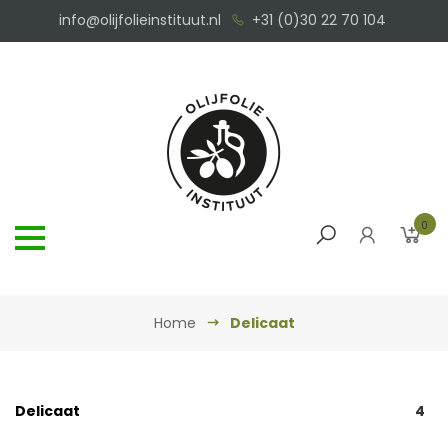
info@olijfolieinstituut.nl
+31 (0)30 22 70 104
0
Home
Delicaat
Delicaat
4