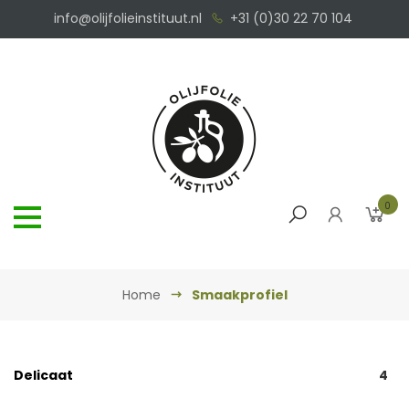
info@olijfolieinstituut.nl
+31 (0)30 22 70 104
0
Home
Smaakprofiel
Delicaat
4