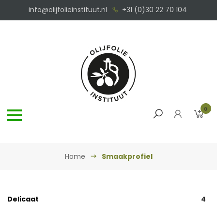
info@olijfolieinstituut.nl
+31 (0)30 22 70 104
0
Home
Smaakprofiel
Delicaat
4