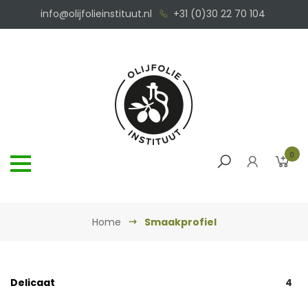
info@olijfolieinstituut.nl
+31 (0)30 22 70 104
0
Home
Smaakprofiel
Delicaat
4