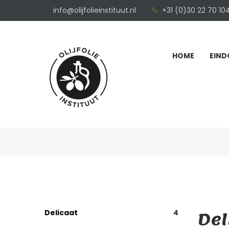
info@olijfolieinstituut.nl
+31 (0)30 22 70 10
HOME
EIND
Del
Delicaat
4