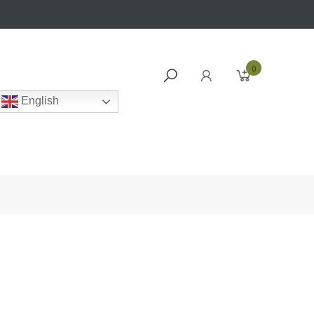
0
English