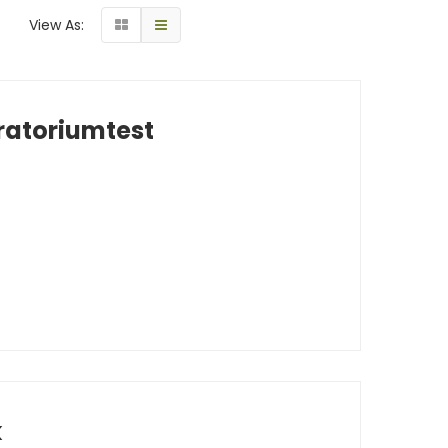
View As:
ratoriumtest
k