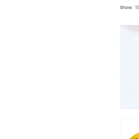
Show:
1