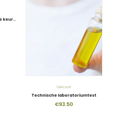
Promotiepakket ‘Trots op je keurmerk’
Delicaat
Technische laboratoriumtest
€
93.50