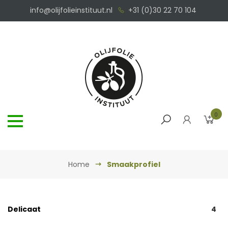
info@olijfolieinstituut.nl
+31 (0)30 22 70 104
0
Home
Smaakprofiel
Delicaat
4