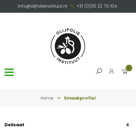
info@olijfolieinstituut.nl
+31 (0)30 22 70 104
0
Home
Smaakprofiel
Delicaat
4