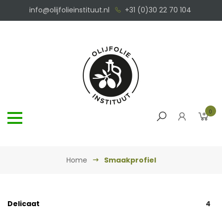
info@olijfolieinstituut.nl
+31 (0)30 22 70 104
0
Home
Smaakprofiel
Delicaat
4