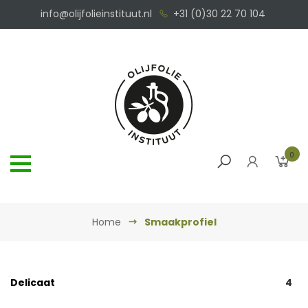
info@olijfolieinstituut.nl
+31 (0)30 22 70 104
0
Home
Smaakprofiel
Delicaat
4