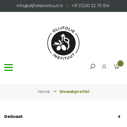
info@olijfolieinstituut.nl
+31 (0)30 22 70 104
0
Home
Smaakprofiel
Delicaat
4