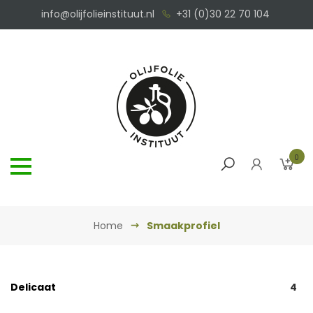
info@olijfolieinstituut.nl
+31 (0)30 22 70 104
0
Home
Smaakprofiel
Delicaat
4