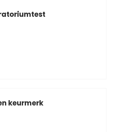
ratoriumtest
 en keurmerk