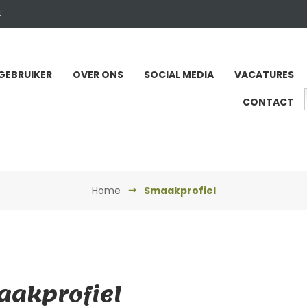
4
GEBRUIKER
OVER ONS
SOCIAL MEDIA
VACATURES
CONTACT
Home
Smaakprofiel
akprofiel