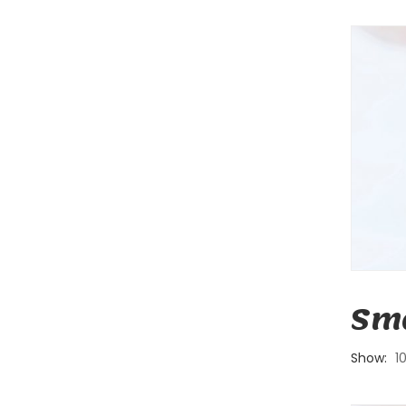
Sma
Show:
1