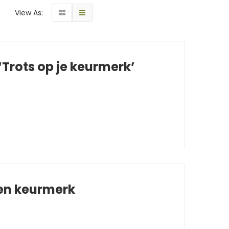
View As:
Trots op je keurmerk’
 en keurmerk