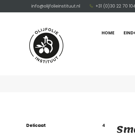
info@olijfolieinstituut.nl
+31 (0)30 22 70 10
HOME
EIND
Sma
Delicaat
4