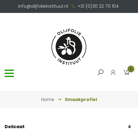
info@olijfolieinstituut.nl
+31 (0)30 22 70 104
0
Home
Smaakprofiel
Delicaat
4