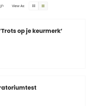
igh
View As:
Trots op je keurmerk’
ratoriumtest