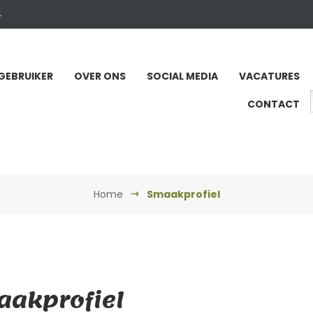
4
GEBRUIKER
OVER ONS
SOCIAL MEDIA
VACATURES
CONTACT
Home
Smaakprofiel
akprofiel