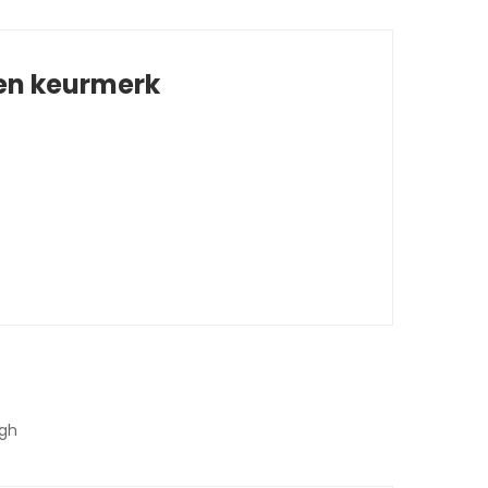
 en keurmerk
igh