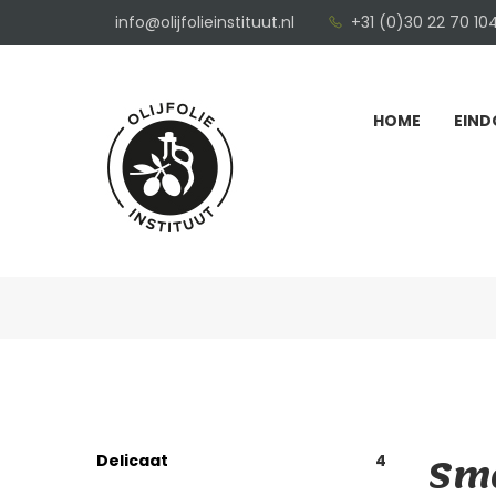
info@olijfolieinstituut.nl
+31 (0)30 22 70 10
HOME
EIND
Sma
Delicaat
4