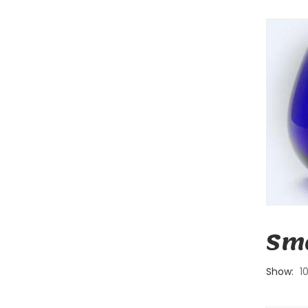
Sma
Show:
1