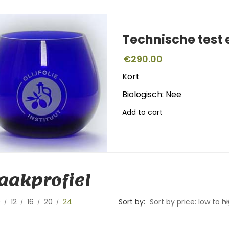
Technische test
€
290.00
Kort
Biologisch: Nee
Add to cart
akprofiel
0
12
16
20
24
Sort by:
Sort by price: low to h