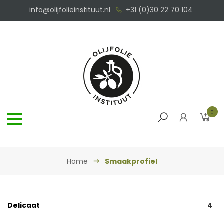
info@olijfolieinstituut.nl
+31 (0)30 22 70 104
0
Home
Smaakprofiel
Delicaat
4