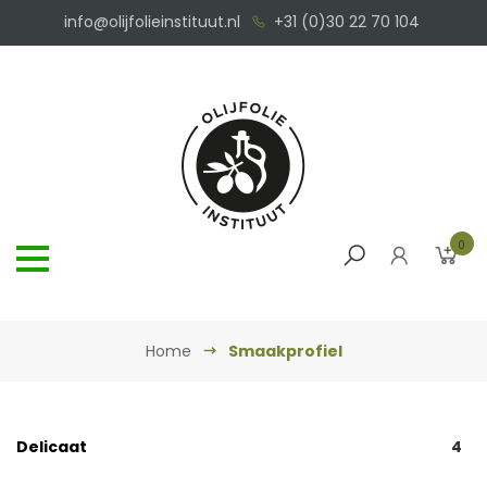
info@olijfolieinstituut.nl
+31 (0)30 22 70 104
0
Home
Smaakprofiel
Delicaat
4