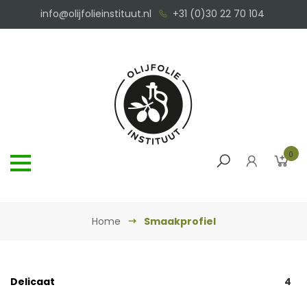
info@olijfolieinstituut.nl
+31 (0)30 22 70 104
0
Home
Smaakprofiel
Delicaat
4