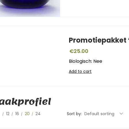
Promotiepakket ‘
€
25.00
Biologisch: Nee
Add to cart
akprofiel
0
12
16
20
24
Sort by:
Default sorting