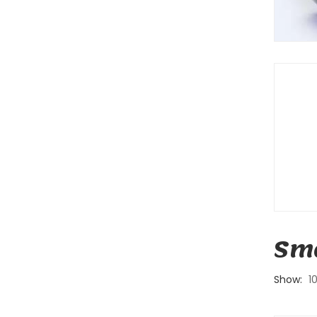
Sma
Show:
1