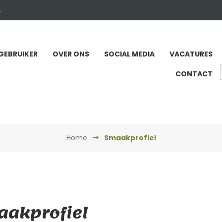
4
GEBRUIKER
OVER ONS
SOCIAL MEDIA
VACATURES
CONTACT
Home
Smaakprofiel
akprofiel