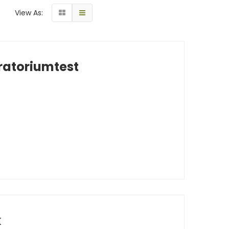
View As:
ratoriumtest
k