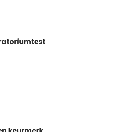
ratoriumtest
 en keurmerk