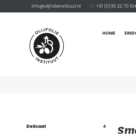
info@olijfolieinstituut.nl
+31 (0)30 22 70 10
HOME
EIND
Sma
Delicaat
4