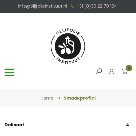
info@olijfolieinstituut.nl
+31 (0)30 22 70 104
0
Home
Smaakprofiel
Delicaat
4