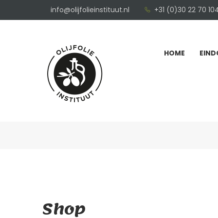
info@olijfolieinstituut.nl
+31 (0)30 22 70 10
HOME
EIND
Shop