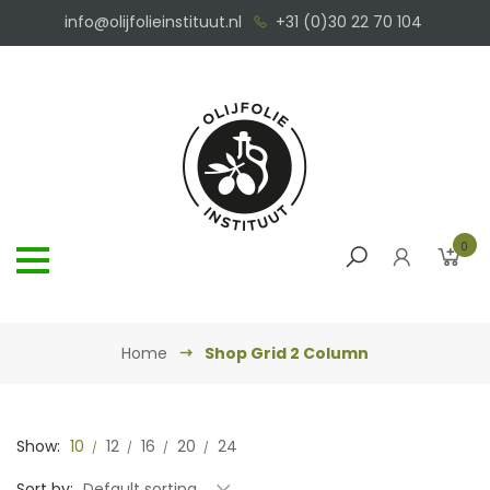
info@olijfolieinstituut.nl
+31 (0)30 22 70 104
0
Home
Shop Grid 2 Column
Show:
10
12
16
20
24
Sort by:
Default sorting