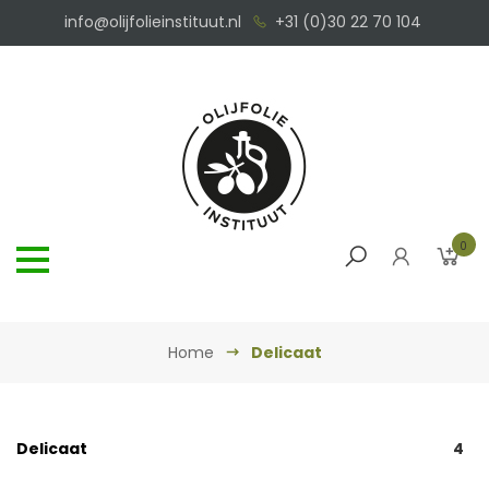
info@olijfolieinstituut.nl
+31 (0)30 22 70 104
0
Home
Delicaat
Delicaat
4