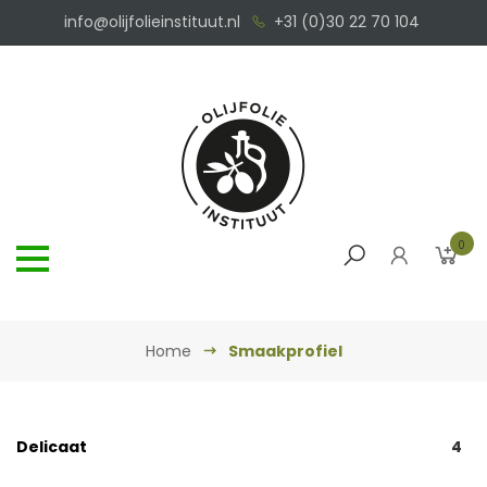
info@olijfolieinstituut.nl
+31 (0)30 22 70 104
0
Home
Smaakprofiel
Delicaat
4