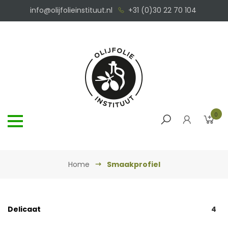
info@olijfolieinstituut.nl
+31 (0)30 22 70 104
0
Home
Smaakprofiel
Delicaat
4