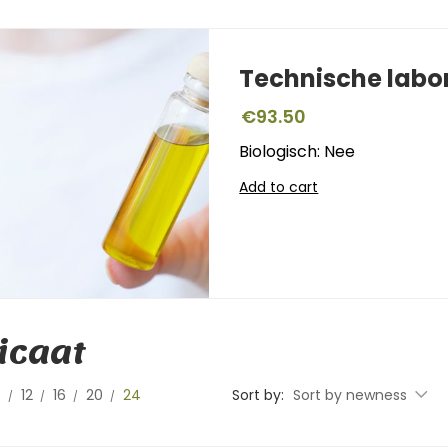
Technische labo
€
93.50
Biologisch: Nee
Add to cart
icaat
0
12
16
20
24
Sort by:
Sort by newness