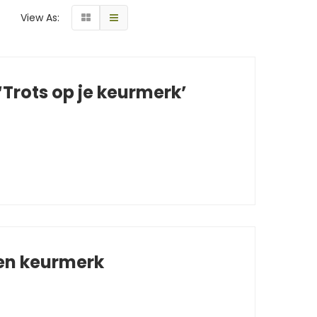
View As:
Trots op je keurmerk’
 en keurmerk