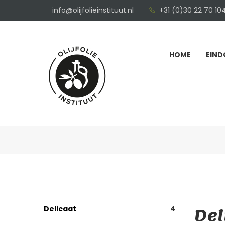
info@olijfolieinstituut.nl
+31 (0)30 22 70 10
HOME
EIND
Del
Delicaat
4