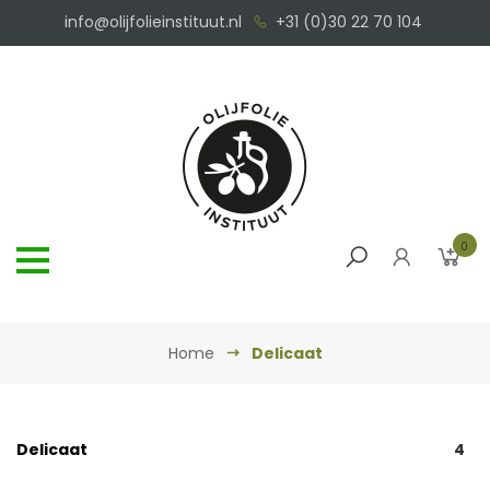
info@olijfolieinstituut.nl
+31 (0)30 22 70 104
0
Home
Delicaat
Delicaat
4