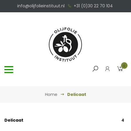
info@olijfolieinstituut.nl
+31 (0)30 22 70 104
0
Home
Delicaat
Delicaat
4