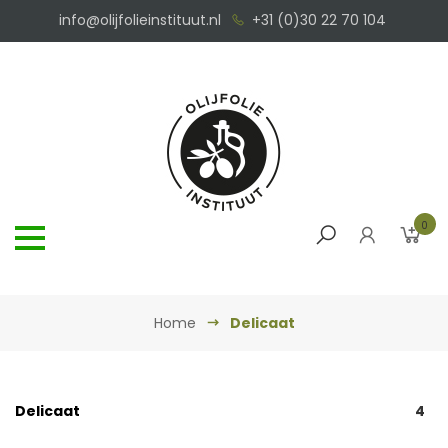
info@olijfolieinstituut.nl
+31 (0)30 22 70 104
0
Home
Delicaat
Delicaat
4