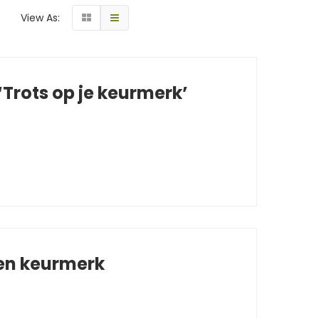
View As:
Trots op je keurmerk’
 en keurmerk