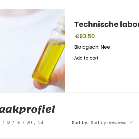
Technische labo
€
93.50
Biologisch: Nee
Add to cart
akprofiel
0
12
16
20
24
Sort by:
Sort by newness