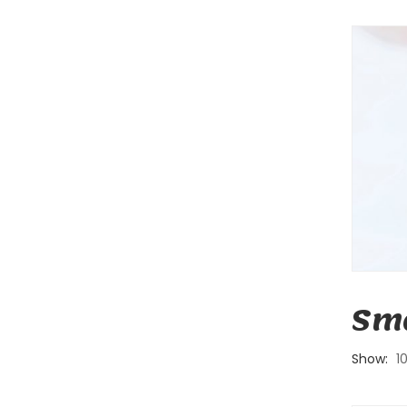
Sma
Show:
1