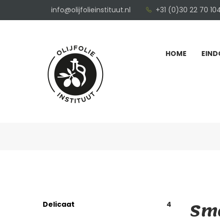
info@olijfolieinstituut.nl
+31 (0)30 22 70 10
HOME
EIND
Sma
Delicaat
4