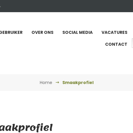
4
GEBRUIKER
OVER ONS
SOCIAL MEDIA
VACATURES
CONTACT
Home
Smaakprofiel
akprofiel