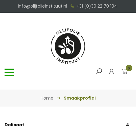
info@olijfolieinstituut.nl
+31 (0)30 22 70 104
0
Home
Smaakprofiel
Delicaat
4