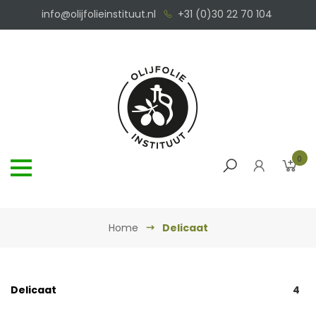
info@olijfolieinstituut.nl
+31 (0)30 22 70 104
0
Home
Delicaat
Delicaat
4