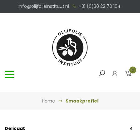
info@olijfolieinstituut.nl
+31 (0)30 22 70 104
0
Home
Smaakprofiel
Delicaat
4