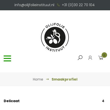
info@olijfolieinstituut.nl
+31 (0)30 22 70 104
0
Home
Smaakprofiel
Delicaat
4