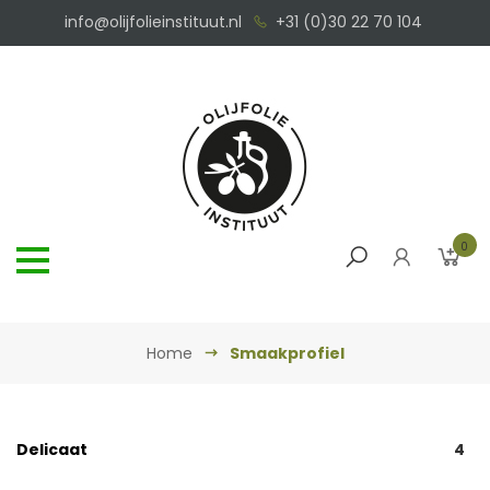
info@olijfolieinstituut.nl
+31 (0)30 22 70 104
0
Home
Smaakprofiel
Delicaat
4