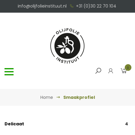
info@olijfolieinstituut.nl
+31 (0)30 22 70 104
0
Home
Smaakprofiel
Delicaat
4