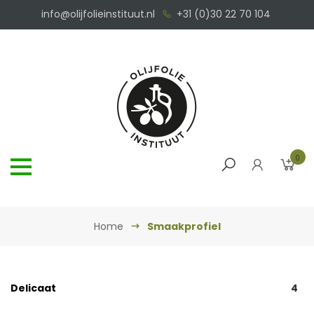
info@olijfolieinstituut.nl
+31 (0)30 22 70 104
0
Home
Smaakprofiel
Delicaat
4