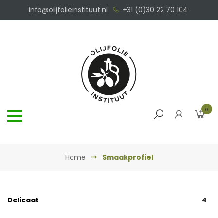
info@olijfolieinstituut.nl
+31 (0)30 22 70 104
0
Home
Smaakprofiel
Delicaat
4