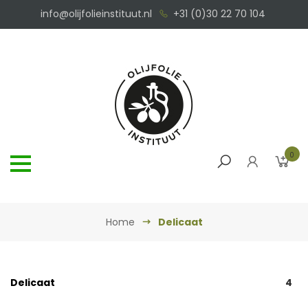
info@olijfolieinstituut.nl
+31 (0)30 22 70 104
0
Home
Delicaat
Delicaat
4