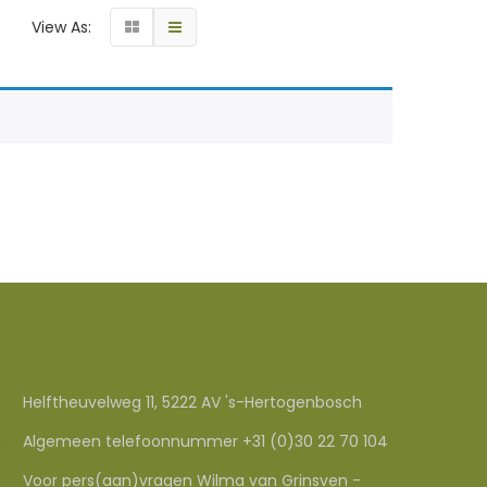
View As:
Helftheuvelweg 11, 5222 AV 's-Hertogenbosch
Algemeen telefoonnummer +31 (0)30 22 70 104
Voor pers(aan)vragen Wilma van Grinsven -