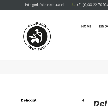
info@olijfolieinstituut.nl
+31 (0)30 22 70 10
HOME
EIND
Del
Delicaat
4