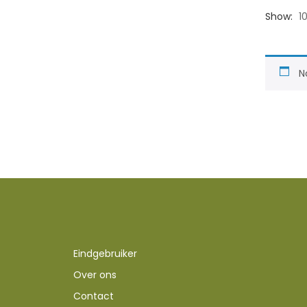
Show:
1
N
Eindgebruiker
Over ons
Contact