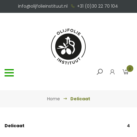
info@olijfolieinstituut.nl
+31 (0)30 22 70 104
0
Home
Delicaat
Delicaat
4